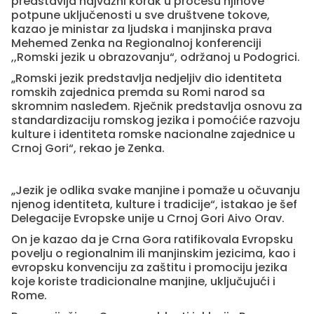
predstavlja najvažni korak u procesu njihove
potpune uključenosti u sve društvene tokove,
kazao je ministar za ljudska i manjinska prava
Mehemed Zenka na Regionalnoj konferenciji
,,Romski jezik u obrazovanju“, održanoj u Podogrici.
„Romski jezik predstavlja nedjeljiv dio identiteta
romskih zajednica premda su Romi narod sa
skromnim nasleđem. Rječnik predstavlja osnovu za
standardizaciju romskog jezika i pomoćiće razvoju
kulture i identiteta romske nacionalne zajednice u
Crnoj Gori“, rekao je Zenka.
„Jezik je odlika svake manjine i pomaže u očuvanju
njenog identiteta, kulture i tradicije“, istakao je šef
Delegacije Evropske unije u Crnoj Gori Aivo Orav.
On je kazao da je Crna Gora ratifikovala Evropsku
povelju o regionalnim ili manjinskim jezicima, kao i
evropsku konvenciju za zaštitu i promociju jezika
koje koriste tradicionalne manjine, uključujući i
Rome.