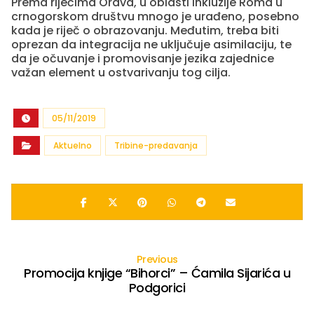
Prema riječima Orava, u oblasti inkluzije Roma u
crnogorskom društvu mnogo je urađeno, posebno
kada je riječ o obrazovanju. Međutim, treba biti
oprezan da integracija ne uključuje asimilaciju, te
da je očuvanje i promovisanje jezika zajednice
važan element u ostvarivanju tog cilja.
05/11/2019
Aktuelno
Tribine-predavanja
Previous
Promocija knjige “Bihorci” – Ćamila Sijarića u
Podgorici