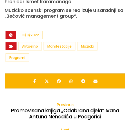
hroničar Ismet Karamanaga.
Muzičko scenski program se realizuje u saradnji sa
„Bećović management group“.
18/11/2022
Aktuelno
Manifestacije
Muzički
Programi
Previous
Promovisana knjiga ,,Odabrana djela” Ivana
Antuna Nenadića u Podgorici
Next