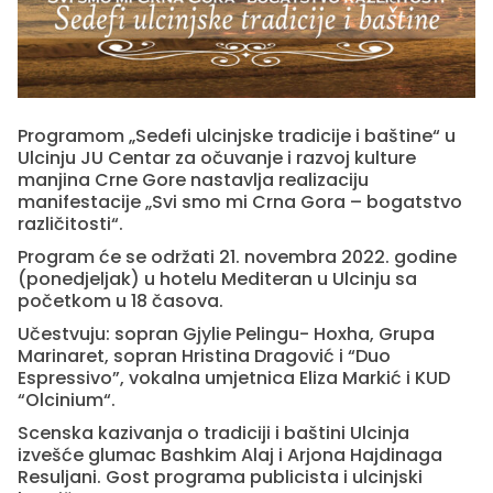
Programom „Sedefi ulcinjske tradicije i baštine“ u
Ulcinju JU Centar za očuvanje i razvoj kulture
manjina Crne Gore nastavlja realizaciju
manifestacije „Svi smo mi Crna Gora – bogatstvo
različitosti“.
Program će se održati 21. novembra 2022. godine
(ponedjeljak) u hotelu Mediteran u Ulcinju sa
početkom u 18 časova.
Učestvuju: sopran Gjylie Pelingu- Hoxha, Grupa
Marinaret, sopran Hristina Dragović i “Duo
Espressivo”, vokalna umjetnica Eliza Markić i KUD
“Olcinium“.
Scenska kazivanja o tradiciji i baštini Ulcinja
izvešće glumac Bashkim Alaj i Arjona Hajdinaga
Resuljani. Gost programa publicista i ulcinjski