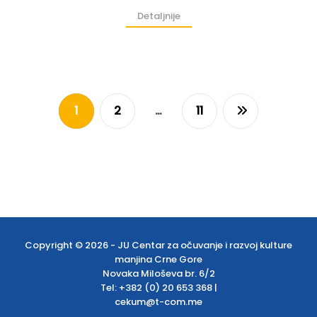
Detaljnije
1
2
…
11
Copyright © 2026 - JU Centar za očuvanje i razvoj kulture
manjina Crne Gore
Novaka Miloševa br. 6/2
Tel: +382 (0) 20 653 368 |
cekum@t-com.me