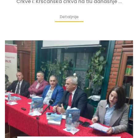
Crkve i: Kršćanska crkva na tlu današnje ...
Detaljnije