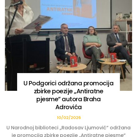
U Podgorici održana promocija
zbirke poezije „Antiratne
pjesme” autora Braha
Adrovića
10/02/2026
U Narodnoj biblioteci „Radosav Ljumović” održana
je promocija zbirke poezije „Antiratne pjesme”