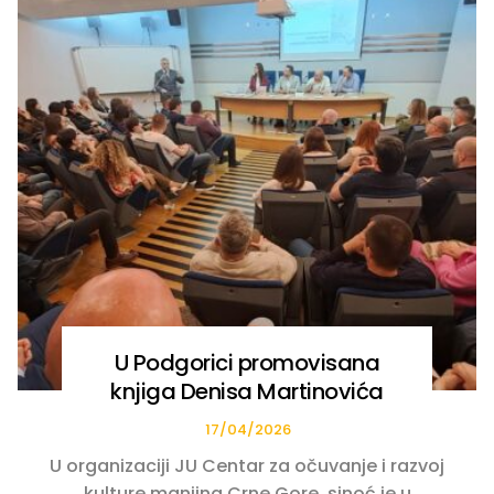
U Podgorici promovisana
knjiga Denisa Martinovića
17/04/2026
U organizaciji JU Centar za očuvanje i razvoj
kulture manjina Crne Gore, sinoć je u