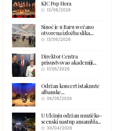
KIC Pop Hora
13/06/2026
Sinoć je u Baru svečano
otvorena izložba slika
„Boje različitosti”
13/05/2026
Direktor Centra
prisustvovao akademiji
povodom obilježavanja 300
11/05/2026
godina Arbanasa u Zadru
Održan koncert istaknute
albanske
mezzosopranistkinje
06/05/2026
Manjola N’Albani, uz
pratnju Keli Band.
U Ulcinju održan muzičko-
scenski nastup ansambla
„Sofra Pejane“
30/04/2026