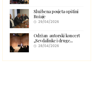
Službena posjeta opštini
Rožaje
29/04/2026
Održan autorski koncert
„Sevdalinke i druge
pjesme i igre“ Senada
28/04/2026
Gačevića