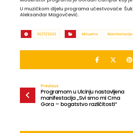
U muzičkom dijelu programa učestvovaće Šukrija 
Aleksandar Magovčević.
30/11/2022
Aktuelno
Manifestacije
Previous
Programom u Ulcinju nastavljena
manifestacija „Svi smo mi Crna
Gora – bogatstvo različitosti“