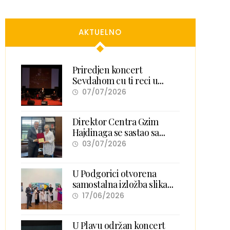
AKTUELNO
Priredjen koncert
Sevdahom cu ti reci u
Petnjici
07/07/2026
Direktor Centra Gzim
Hajdinaga se sastao sa
predsjednicom Akademije
03/07/2026
nauka i umjetnosti Kosova
U Podgorici otvorena
samostalna izložba slika
Sejle Kerović „Šapati
17/06/2026
samoće“
U Plavu održan koncert