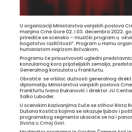
U organizaciji Ministarstva vanjskih poslova Cr
manjina Crne Gore 02. i 03. decembra 2022. g
prirediće se scensko – muzički program u okvi
bogatstvo različitosti“. Program u Hamu organ
humanistom Hajrizom Brčvakom.
Programu će prisustvovati ugledni predstavnic
konzularnog kora prijateljskih zemalja, predsta
Generalnog konzulata u Frankfurtu.
Obratiće se vršilac dužnosti generalnog direk
diplomatiju Ministarstva vanjskih poslova Crn
Frankfurtu Ivana Đukanović i direktor JU Centa
Salko Luboder.
U scenskim kazivanjima čuće se stihovi Rista R
Dušana Kostića kojima se iskazuje ljubav i po
programskog segmenta ukazaće se na i panoram
života u Crnoj Gori.
Moderator programa je Gordan Čampar koji je ć