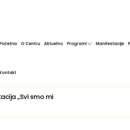
Početna
O Centru
Aktuelno
Programi
Manifestacije
Kontakt
acija „Svi smo mi