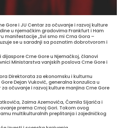
ne Gore i JU Centar za očuvanje i razvoj kulture
odine u njemačkim gradovima Frankfurt i Ham
ru manifestacije „Svi smo mi Crna Gora –
uzuje se u saradnji sa poznatim dobrotvorom i
i dijaspore Crne Gore u Njemačkoj, članovi
vnici Ministarstva vanjskih poslova Crne Gore i
tora Direktorata za ekonomsku i kulturnu
e Gore Dejan Vuković, generalna konzulica u
r za očuvanje i razvoj kulture manjina Crne Gore
atkovića, Zaima Azemovića, Ćamila Sijarića i
štovanje prema Crnoj Gori. Tokom ovog
u multikulturalnih preplitanja i zajedničkog
e izvesti i scenska kazivanja.