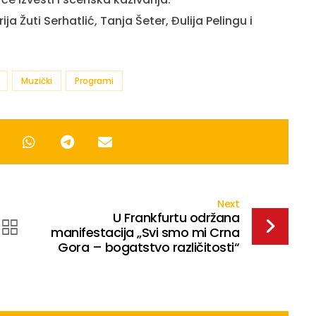
Žuti Serhatlić, Tanja Šeter, Đulija Pelingu i
Muzički
Programi
Next
U Frankfurtu održana
manifestacija „Svi smo mi Crna
Gora – bogatstvo različitosti“