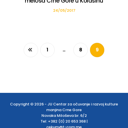
melosa Crne Gore u Kolašinu
24/05/2017
1
…
8
9
Copyright © 2026 - JU Centar za očuvanje i razvoj kulture
manjina Crne Gore
Novaka Miloševa br. 6/2
Tel: +382 (0) 20 653 368 |
cekum@t-com.me