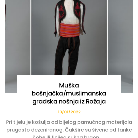
Muška
bošnjačka/muslimanska
gradska nošnja iz Rožaja
13/01/2022
Pri tijelu je košulja od bijelog pamučnog materijala
prugasto dezeniranog. Čakšire su šivene od tanke
čohe ili finijeg sukna braon, ...