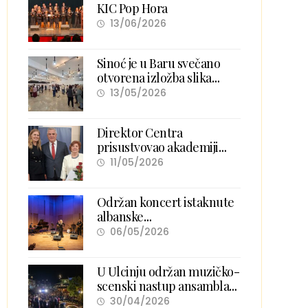
KIC Pop Hora
13/06/2026
Sinoć je u Baru svečano
otvorena izložba slika
„Boje različitosti”
13/05/2026
Direktor Centra
prisustvovao akademiji
povodom obilježavanja 300
11/05/2026
godina Arbanasa u Zadru
Održan koncert istaknute
albanske
mezzosopranistkinje
06/05/2026
Manjola N’Albani, uz
pratnju Keli Band.
U Ulcinju održan muzičko-
scenski nastup ansambla
„Sofra Pejane“
30/04/2026