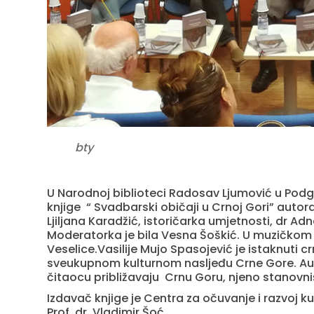
bty
U Narodnoj biblioteci Radosav Ljumović u Podgo
knjige “ Svadbarski običaji u Crnoj Gori” autora 
Ljiljana Karadžić, istoričarka umjetnosti, dr Adn
Moderatorka je bila Vesna Šoškić. U muzičkom 
Veselice.Vasilije Mujo Spasojević je istaknuti 
sveukupnom kulturnom nasljeđu Crne Gore. Autor
čitaocu približavaju Crnu Goru, njeno stanovniš
Izdavač knjige je Centra za očuvanje i razvoj k
Prof. dr. Vladimir Šoć.