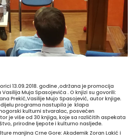
rici 13.09.2018. godine ,održana je promocija
Vasilija Muja Spasojevića . O knjizi su govorili:
ana Prekić,Vasilije Mujo Spasojević, autor knjige.
dijelu programa nastupila je klapa
crnogorski kulturni stvaralac, posvećen
 je više od 30 knjiga, koje sa različitih aspekata
tvo, prirodne ljepote i kulturno nasljeđe.
ulture manjina Crne Gore: Akademik Zoran Lakić i