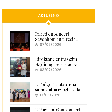
AKTUELNO
Priredjen koncert
Sevdahom cu ti reci u
Petnjici
07/07/2026
Direktor Centra Gzim
Hajdinaga se sastao sa
predsjednicom Akademije
03/07/2026
nauka i umjetnosti Kosova
U Podgorici otvorena
samostalna izložba slika
Sejle Kerović „Šapati
17/06/2026
samoće“
U Plavu održan koncert