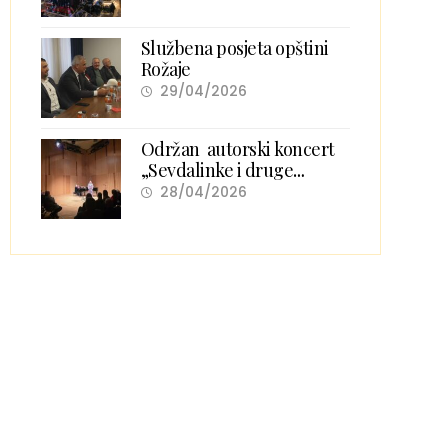
Službena posjeta opštini
Rožaje
29/04/2026
Održan autorski koncert
„Sevdalinke i druge
pjesme i igre“ Senada
28/04/2026
Gačevića